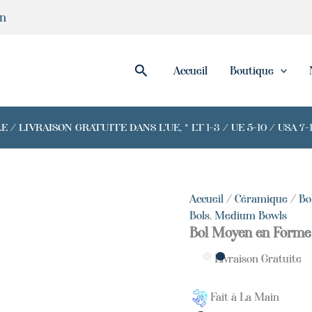
quantité
in
de
Handmade
Red
Zebra
Rechercher
Accueil
Boutique
Medium
Bowl
/ LIVRAISON GRATUITE DANS L'UE, * LT 1-3 / UE 5-10 / USA 
Accueil
/
Céramique
/
Bo
Bols
,
Medium Bowls
Bol Moyen en Forme 
Livraison Gratuite
Fait à La Main