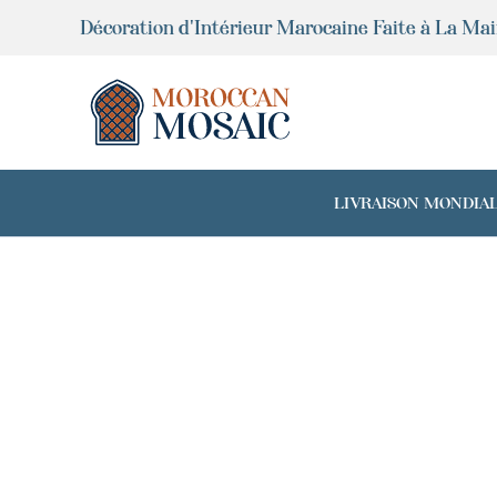
Aller
Décoration d'Intérieur Marocaine Faite à La Ma
au
contenu
LIVRAISON MONDIALE 