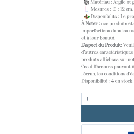
Matériau : Argile et 
Mesures : ∅ : 12 cm,
Disponibilité : Le pr
À Noter :
nos produits éta
imperfections dans les mo
et à leur beauté.
l'Aspect du Produit:
Veuil
d'autres caractéristique
produits affichées sur not
Ces différences peuvent ê
l'écran, les conditions d'é
Disponibilité :
4 en stock