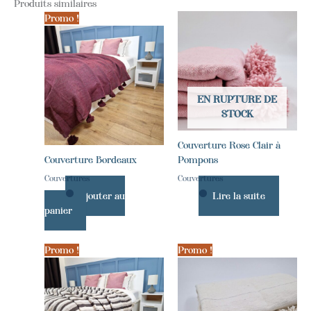
Produits similaires
Promo !
EN RUPTURE DE
STOCK
Couverture Rose Clair à
Couverture Bordeaux
Pompons
Couvertures
Couvertures
Ajouter au
Lire la suite
panier
Promo !
Promo !