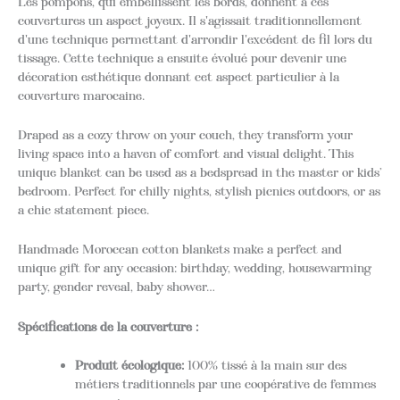
Les pompons, qui embellissent les bords, donnent à ces
couvertures un aspect joyeux. Il s'agissait traditionnellement
d'une technique permettant d'arrondir l'excédent de fil lors du
tissage. Cette technique a ensuite évolué pour devenir une
décoration esthétique donnant cet aspect particulier à la
couverture marocaine.
Draped as a cozy throw on your couch, they transform your
living space into a haven of comfort and visual delight. This
unique blanket can be used as a bedspread in the master or kids’
bedroom. Perfect for chilly nights, stylish picnics outdoors, or as
a chic statement piece.
Handmade Moroccan cotton blankets make a perfect and
unique gift for any occasion: birthday, wedding, housewarming
party, gender reveal, baby shower…
Spécifications de la couverture :
Produit écologique:
100% tissé à la main sur des
métiers traditionnels par une coopérative de femmes