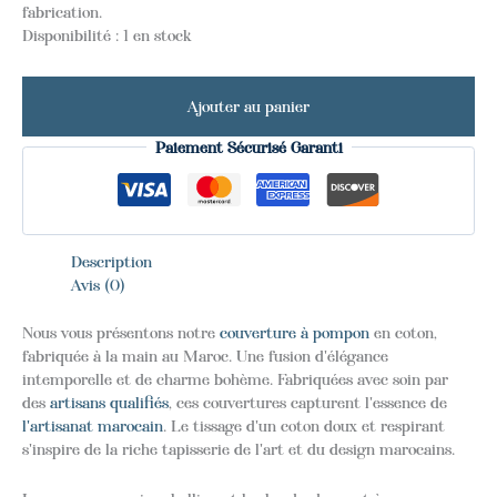
fabrication.
Disponibilité :
1 en stock
Ajouter au panier
Paiement Sécurisé Garanti
Description
Avis (0)
Nous vous présentons notre
couverture à pompon
en coton,
fabriquée à la main au Maroc. Une fusion d'élégance
intemporelle et de charme bohème. Fabriquées avec soin par
des
artisans qualifiés
, ces couvertures capturent l'essence de
l'artisanat marocain
. Le tissage d'un coton doux et respirant
s'inspire de la riche tapisserie de l'art et du design marocains.