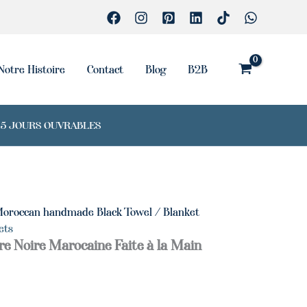
Black
Towel
/
Blanket
Notre Histoire
Contact
Blog
B2B
7-15 JOURS OUVRABLES
oroccan handmade Black Towel / Blanket
ets
re Noire Marocaine Faite à la Main