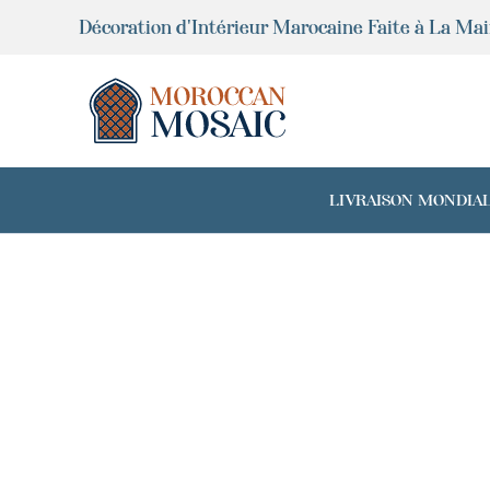
Aller
Décoration d'Intérieur Marocaine Faite à La Ma
au
contenu
LIVRAISON MONDIALE 