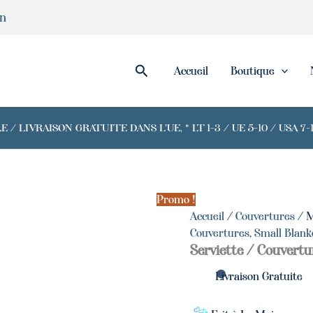
quantité
in
de
Moroccan
handmade
Black
Rechercher
Accueil
Boutique
Towel
/
Blanket
/ LIVRAISON GRATUITE DANS L'UE, * LT 1-3 / UE 5-10 / USA 
Promo !
Accueil
/
Couvertures
/ M
Couvertures
,
Small Blank
Serviette / Couvertu
Livraison Gratuite