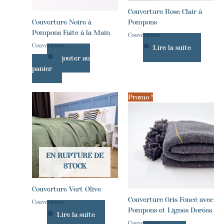
Couverture Rose Clair à
Couverture Noire à
Pompons
Pompons Faite à la Main
Couvertures
Couvertures
Lire la suite
Ajouter au
panier
Promo !
EN RUPTURE DE
STOCK
Couverture Vert Olive
Couverture Gris Foncé avec
Couvertures
Pompons et Lignes Dorées
Lire la suite
Couvertures