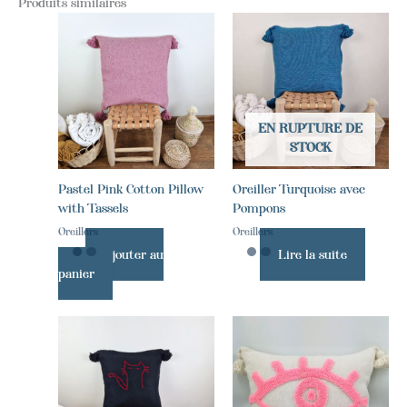
Produits similaires
EN RUPTURE DE
STOCK
Pastel Pink Cotton Pillow
Oreiller Turquoise avec
with Tassels
Pompons
Oreillers
Oreillers
Ajouter au
Lire la suite
panier