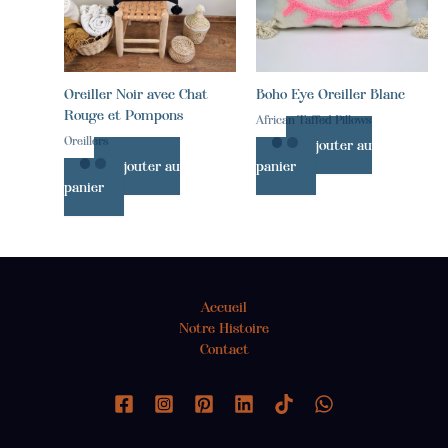
Oreiller Noir avec Chat
Boho Eye Oreiller Blanc
Rouge et Pompons
African Taffed Pillows
Oreillers
Ajouter au
Ajouter au
panier
panier
Accueil
Notre Histoire
Contact