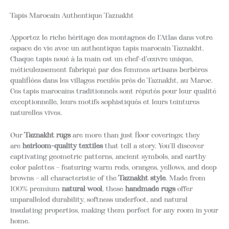
Tapis Marocain Authentique Taznakht
Apportez le riche héritage des montagnes de l'Atlas dans votre
espace de vie avec un authentique tapis marocain Taznakht.
Chaque tapis noué à la main est un chef-d'œuvre unique,
méticuleusement fabriqué par des femmes artisans berbères
qualifiées dans les villages reculés près de Taznakht, au Maroc.
Ces tapis marocains traditionnels sont réputés pour leur qualité
exceptionnelle, leurs motifs sophistiqués et leurs teintures
naturelles vives.
Our
Taznakht rugs
are more than just floor coverings; they
are
heirloom-quality textiles
that tell a story.
You’ll discover
captivating geometric patterns, ancient symbols, and earthy
color palettes – featuring warm reds, oranges, yellows, and deep
browns – all characteristic of the
Taznakht style
.
Made from
100% premium
natural wool
, these
handmade rugs
offer
unparalleled durability, softness underfoot, and natural
insulating properties, making them perfect for any room in your
home.