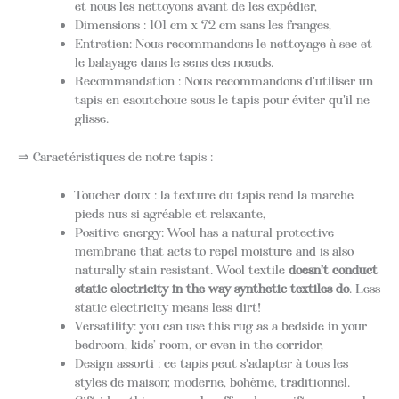
et nous les nettoyons avant de les expédier,
Dimensions : 101 cm x 72 cm sans les franges,
Entretien: Nous recommandons le nettoyage à sec et
le balayage dans le sens des nœuds.
Recommandation : Nous recommandons d'utiliser un
tapis en caoutchouc sous le tapis pour éviter qu'il ne
glisse.
⇒ Caractéristiques de notre tapis :
Toucher doux : la texture du tapis rend la marche
pieds nus si agréable et relaxante,
Positive energy: Wool has a natural protective
membrane that acts to repel moisture and is also
naturally stain resistant. Wool textile
doesn’t conduct
static electricity in the way synthetic textiles do
. Less
static electricity means less dirt!
Versatility: you can use this rug as a bedside in your
bedroom, kids’ room, or even in the corridor,
Design assorti : ce tapis peut s'adapter à tous les
styles de maison; moderne, bohème, traditionnel.