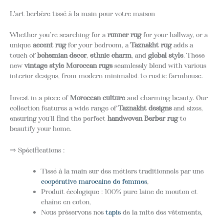
L'art berbère tissé à la main pour votre maison
Whether you’re searching for a
runner rug
for your hallway, or a
unique
accent rug
for your bedroom, a
Taznakht rug
adds a
touch of
bohemian decor
,
ethnic charm
, and
global style
. These
new
vintage style Moroccan rugs
seamlessly blend with various
interior designs, from modern minimalist to rustic farmhouse.
Invest in a piece of
Moroccan culture
and charming beauty. Our
collection features a wide range of
Taznakht designs
and sizes,
ensuring you’ll find the perfect
handwoven Berber rug
to
beautify your home.
⇒ Spécifications :
Tissé à la main sur des métiers traditionnels par une
coopérative marocaine de femmes
,
Produit écologique : 100% pure laine de mouton et
chaîne en coton,
Nous préservons nos
tapis
de la mite des vêtements,