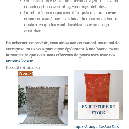
Gift idea: this rug can be offered as a gift on several
occasions; housewarming, wedding, birthday…
Durabilité : nos tapis sont fabriqués à la main avec
amour et soin à partir de laine de mouton de haute
qualité, ce qui les rend durables pour un usage
quotidien.
En achetant ce produit, vous aidez non seulement notre petite
entreprise, mais vous participez également à une bonne cause
humanitaire que nous nous efforçons de poursuivre avec nos
artisans locaux
.
Produits similaires
Promo !
EN RUPTURE DE
STOCK
Tapis Orange Cactus Silk