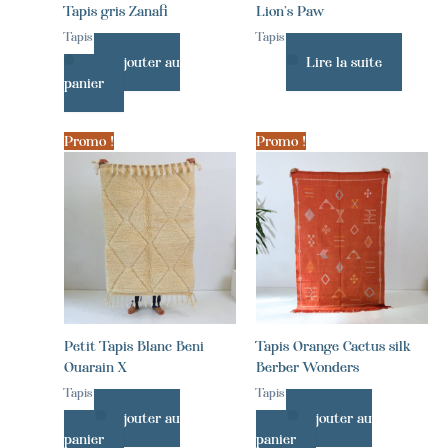
Tapis gris Zanafi
Lion’s Paw
Tapis
Tapis
Ajouter au
Lire la suite
panier
Promo !
Promo !
Petit Tapis Blanc Beni
Tapis Orange Cactus silk
Ouarain X
Berber Wonders
Tapis
Tapis
Ajouter au
Ajouter au
panier
panier