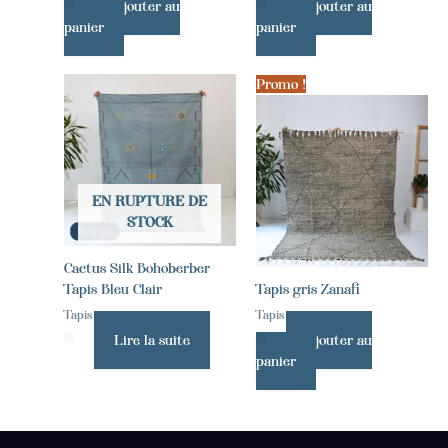
Ajouter au
Ajouter au
panier
panier
Promo !
EN RUPTURE DE
STOCK
Cactus Silk Bohoberber
Tapis Bleu Clair
Tapis gris Zanafi
Tapis
Tapis
Lire la suite
Ajouter au
panier