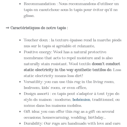
Recommandation : Nous recommandons d'utiliser un
tapis en caoutchouc sous le tapis pour éviter qu'il ne
glisse.
⇒ Caractéristiques de notre tapis :
Toucher doux : la texture épaisse rend la marche pieds
nus sur le tapis si agréable et relaxante,
Positive energy: Wool has a natural protective
membrane that acts to repel moisture and is also
naturally stain resistant. Wool textile
doesn’t conduct
static electricity in the way synthetic textiles do
. Less
static electricity means less dirt!
Versatility: you can use this rug in the living room,
bedroom, kids’ room, or even office,
Design assorti : ce tapis peut s'adapter à tout type de
style de maison : moderne,
bohémien
, traditionnel, ou
même dans les maisons mobiles.
Gift idea: you can offer this rug as a gift on several
occasions; housewarming, wedding, birthday…
Durability: Our rugs are handmade with love and care