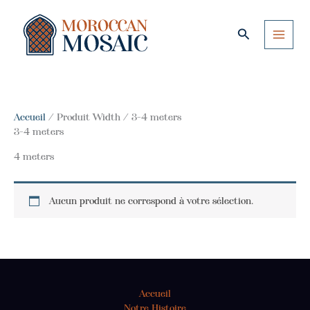
Aller
au
Rechercher
contenu
Accueil
/ Produit Width / 3-4 meters
3-4 meters
4 meters
Aucun produit ne correspond à votre sélection.
Accueil
Notre Histoire