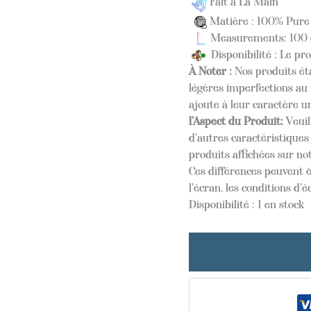
Fait à La Main
Matière : 100% Pure
Measurements: 100 
Disponibilité : Le pr
À Noter :
Nos produits éta
légères imperfections au 
ajoute à leur caractère u
l'Aspect du Produit:
Veuil
d'autres caractéristique
produits affichées sur not
Ces différences peuvent ê
l'écran, les conditions d'é
Disponibilité :
1 en stock