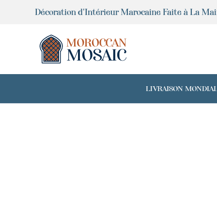
Aller
Décoration d'Intérieur Marocaine Faite à La Ma
au
contenu
LIVRAISON MONDIALE 