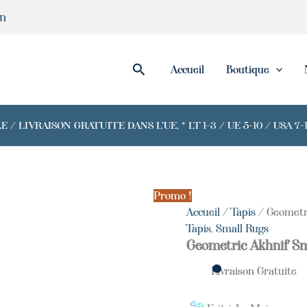
quantité
in
de
Geometric
Akhnif
Small
Rechercher
Accueil
Boutique
Rug
/ LIVRAISON GRATUITE DANS L'UE, * LT 1-3 / UE 5-10 / USA 
Promo !
Accueil
/
Tapis
/ Geometr
Tapis
,
Small Rugs
Geometric Akhnif S
Livraison Gratuite