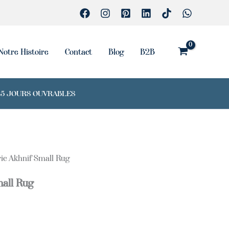
Small
Rug
Notre Histoire
Contact
Blog
B2B
7-15 JOURS OUVRABLES
ic Akhnif Small Rug
mall Rug