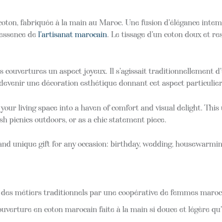
oton, fabriquée à la main au Maroc. Une fusion d'élégance inte
l'essence de
l'artisanat marocain
. Le tissage d'un coton doux et res
 couvertures un aspect joyeux. Il s'agissait traditionnellement d
 devenir une décoration esthétique donnant cet aspect particulie
our living space into a haven of comfort and visual delight. Thi
ish picnics outdoors, or as a chic statement piece.
d unique gift for any occasion: birthday, wedding, housewarmin
 des métiers traditionnels par une coopérative de femmes maroc
ouverture en coton marocain faite à la main si douce et légère qu