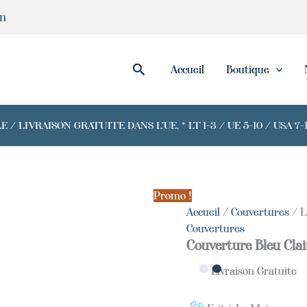
quantité
in
de
Light
Blue
Blanket
Rechercher
Accueil
Boutique
with
Golden
Lines
/ LIVRAISON GRATUITE DANS L'UE, * LT 1-3 / UE 5-10 / USA 
Promo !
Accueil
/
Couvertures
/ L
Couvertures
Couverture Bleu Clai
Livraison Gratuite