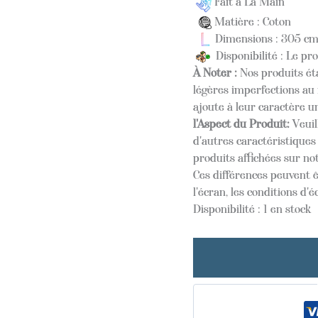
Fait à La Main
Matière : Coton
Dimensions : 305 cm
Disponibilité : Le pr
À Noter :
Nos produits éta
légères imperfections au 
ajoute à leur caractère u
l'Aspect du Produit:
Veuil
d'autres caractéristique
produits affichées sur not
Ces différences peuvent ê
l'écran, les conditions d'é
Disponibilité :
1 en stock