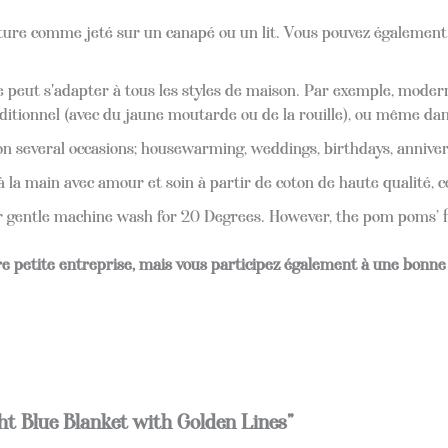
ture comme jeté sur un canapé ou un lit. Vous pouvez également l
 peut s'adapter à tous les styles de maison. Par exemple, modern
traditionnel (avec du jaune moutarde ou de la rouille), ou même da
t on several occasions; housewarming, weddings, birthdays, annive
 la main avec amour et soin à partir de coton de haute qualité, c
entle machine wash for 20 Degrees. However, the pom poms’ flu
re petite entreprise, mais vous participez également à une bonn
ight Blue Blanket with Golden Lines”