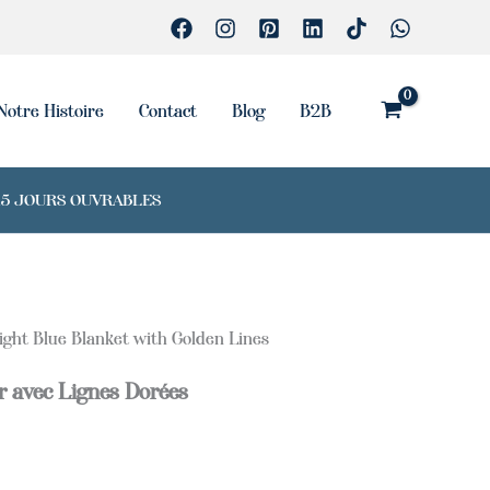
Blanket
with
Golden
Lines
Notre Histoire
Contact
Blog
B2B
7-15 JOURS OUVRABLES
ight Blue Blanket with Golden Lines
r avec Lignes Dorées