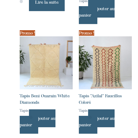
Tapis
Lire la suite
Ajouter au
panier
Promo !
Promo !
Tapis Beni Ouarain White
Tapis "Azilal" Faucilles
Diamonds
Coloré
Tapis
Tapis
Ajouter au
Ajouter au
panier
panier