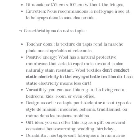
Dimensions: 157 cm x 107 cm without the fringes,
Entretien: Nous recommandons le nettoyage à sec et
le balayage dans le sens des nœuds.
⇒ Caractéristiques de notre tapis :
Toucher doux : la texture du tapis rend la marche
pieds nus si agréable et relaxante,
Positive energy: Wool has a natural protective
membrane that acts to repel moisture and is also
naturally stain resistant. Wool textiles
don’t conduct
static electricity in the way synthetic textiles do
. Less
static electricity means less dirt!
Versatility: you can use this rug in the living room,
bedroom, kids’ room, or even office,
Design assorti : ce tapis peut s'adapter à tout type de
style de maison : moderne, bohème, traditionnel, ou
même dans les maisons mobiles.
Gift idea: you can offer this rug as a gift on several
occasions; housewarming, wedding, birthday…
Durabilité : nos tapis sont fabriqués à la main avec