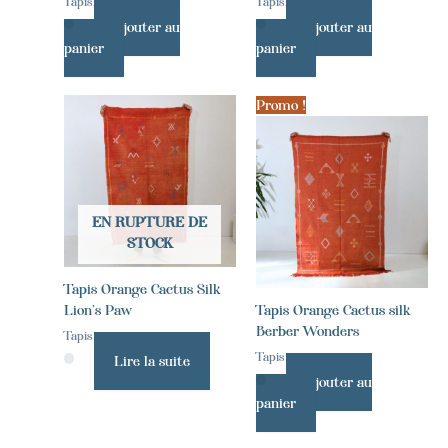
Tapis
Tapis
Ajouter au
Ajouter au
panier
panier
Promo !
EN RUPTURE DE
STOCK
Tapis Orange Cactus Silk
Lion’s Paw
Tapis Orange Cactus silk
Berber Wonders
Tapis
Tapis
Lire la suite
Ajouter au
panier