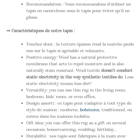
Recommandation : Nous recommandons d'utiliser un
tapis en caoutchouc sous le tapis pour éviter qu'il ne
glisse.
⇒ Caractéristiques de notre tapis :
Toucher doux : la texture épaisse rend la marche pieds
nus sur le tapis si agréable et relaxante,
Positive energy: Wool has a natural protective
membrane that acts to repel moisture and is also
naturally stain resistant. Wool textile
doesn’t conduct
static electricity in the way synthetic textiles do
. Less
static electricity means less dirt!
Versatility: you can use this rug in the living room,
bedroom, kids’ room, or even office,
Design assorti : ce tapis peut s'adapter à tout type de
style de maison : moderne,
bohémien
, traditionnel, ou
même dans les maisons mobiles.
Gift idea: you can offer this rug as a gift on several
occasions; housewarming, wedding, birthday…
Durabilité : nos tapis sont fabriqués à la main avec